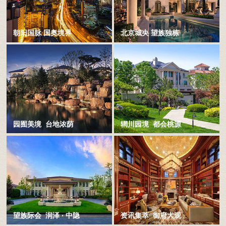
朝阳国脉 国奥境界
北京城央 望族独栋
园囿美境 台地浓荫
辋川园境 都会桃源
望族际会 润泽 · 中隐
资讯集萃 御府大观